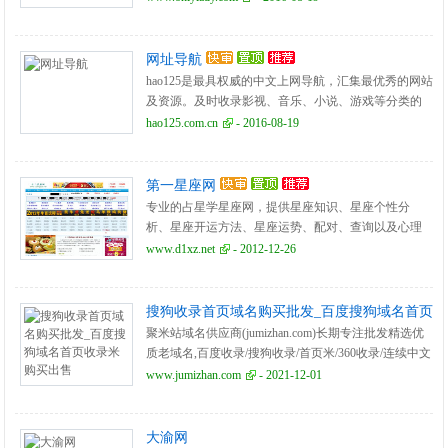
活、达人、互动平台。
网址导航
hao125是最具权威的中文上网导航，汇集最优秀的网站
及资源。及时收录影视、音乐、小说、游戏等分类的
网址和内容，让您的网络生活更简单精彩。上网，从
hao125.com.cn
- 2016-08-19
hao125开始。
第一星座网
专业的占星学星座网，提供星座知识、星座个性分
析、星座开运方法、星座运势、配对、查询以及心理
测试、塔罗牌、在线算命、风水、生肖等星相命理相
www.d1xz.net
- 2012-12-26
关内容。
搜狗收录首页域名购买批发_百度搜狗域名首页
收录米购买出售
聚米站域名供应商(jumizhan.com)长期专注批发精选优
质老域名,百度收录/搜狗收录/首页米/360收录/连续中文
历史域名/企业历史老域名,适合SEO站群/seo排名,效果
www.jumizhan.com
- 2021-12-01
好!更多事业米、权重老域名、备案域名等各种域名等
你来挑选,专注于为客户提供域名定制。
大渝网