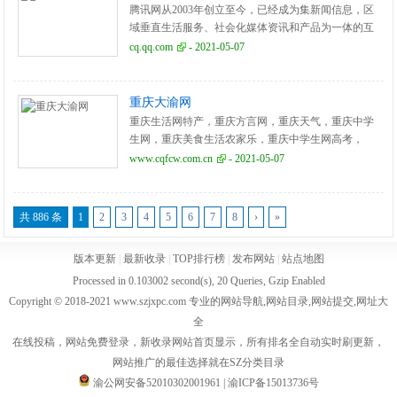
腾讯网从2003年创立至今，已经成为集新闻信息，区
域垂直生活服务、社会化媒体资讯和产品为一体的互
联网媒体平台。腾讯网下设新闻、科技、财经、娱
cq.qq.com
- 2021-05-07
乐、体育、汽车、时尚等多个频道，充分满足用户对
不同类型资讯的需求。同时专注不同领域内容，打造
精品栏目，并顺应技术发展趋势，推出网络直播等创
重庆大渝网
新形式，改变了用户获取资讯的方式和习惯。
重庆生活网特产，重庆方言网，重庆天气，重庆中学
生网，重庆美食生活农家乐，重庆中学生网高考，
blwzd重庆方言，重庆新闻，腾讯大渝网
www.cqfcw.com.cn
- 2021-05-07
共 886 条
1
2
3
4
5
6
7
8
›
»
版本更新
|
最新收录
|
TOP排行榜
|
发布网站
|
站点地图
Processed in 0.103002 second(s), 20 Queries, Gzip Enabled
Copyright © 2018-2021 www.szjxpc.com 专业的网站导航,网站目录,网站提交,网址大
全
在线投稿，网站免费登录，新收录网站首页显示，所有排名全自动实时刷更新，
网站推广的最佳选择就在SZ分类目录
渝公网安备52010302001961
|
渝ICP备15013736号