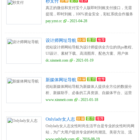
秒支付
真正的微信和支付宝个人版即时到账支付接口，无需
提现，即时到账，100%资金安全，彩虹系统合作服务
商，无需手续费，无需人工操作，是个人收款的最佳
pay.yzxt.cc
- 2021-04-28
解决方案。
设计师网址导航
优站设计师网站导航为设计师提供全方位的供ps教程、
UI设计、素材下载、高清图库、配色方案、用户体
验、网页设计等全方位设计师网站导航指引。每周更
dc.xinmeit.com
- 2021-01-19
新及时，同时是优站网（YOUZHAN.CO）旗下最实
用、最专业、最全面、最好用的设计师网址导航！
新媒体网址导航
优站新媒体网站导航为新媒体人提供全方位的数据分
析、新媒助手、必备的工具资源、自媒体平台、运营
营销、学习创业等全方位新媒体网站导航指引。每周
www.xinmeit.com
- 2021-01-18
更新及时，同时是优站网（YOUZHAN.CO）旗下最实
用、最专业、最全面、最好用的新媒体网址导航！
Onlylady女人志
Onlylady女人志女性时尚生活平台是专业的女性时尚网
站，为广大用户提供专业的时尚潮流、美容方法、流
行趋势、服饰时装资讯，打造专业时尚、美容、生
www.onlylady.com
- 2016-08-19