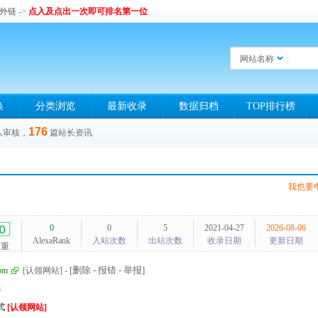
和外链
->
点入及点出一次即可排名第一位
网站名称
换
分类浏览
最新收录
数据归档
TOP排行榜
176
队审核，
篇站长资讯
我也要
0
0
5
2021-04-27
2026-08-06
AlexaRank
入站次数
出站次数
收录日期
更新日期
权重
[删除 - 报错 - 举报]
om
[认领网站]
-
8
式
[认领网站]