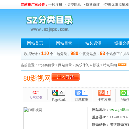
网站推广三步走：
十秒注册
->
提交网站
-> 快速审核 -> 带来无限流量
网站首页
网站目录
站长资讯
链接交
110
980
93
数据统计：
个主题分类，
个优秀站点，
个站点正在排
当前位置：
sz分类目录
»
网站目录
»
娱乐休闲
»
影视
» 站点详细
88影视网
4274
人气指数
PageRank
百度权重
搜狗权重
360
网站地址：
www.gra88.c
服务器IP：
13.248.169.4
联系站长：
暂无联系方