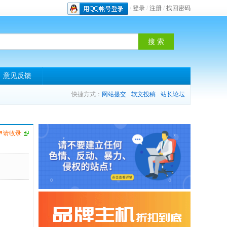
/
登录
/
注册
/
找回密码
意见反馈
快捷方式：
网站提交
-
软文投稿
-
站长论坛
申请收录