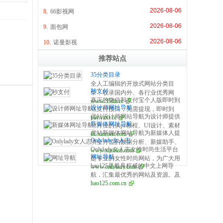
2026-08-06
8.
66影视网
2026-08-06
9.
面包网
2026-08-06
10.
诺曼影视
推荐站点
35分类目录
全人工编辑的开放式网站分类目
秒支付
录，收录国内外、各行业优秀网
真正的微信和支付宝个人版即时到
www.35dir.cc
站，旨在为用户提供网站分类目录
设计师网址导航
账支付接口，无需提现，即时到
检索、优秀网站参考、网站推广服
优站设计师网站导航为设计师提供
pay.yzxt.cc
账，100%资金安全，彩虹系统合
务。
新媒体网址导航
全方位的供ps教程、UI设计、素材
作服务商，无需手续费，无需人工
优站新媒体网站导航为新媒体人提
dc.xinmeit.com
下载、高清图库、配色方案、用户
操作，是个人收款的最佳解决方
Onlylady女人志
供全方位的数据分析、新媒助手、
体验、网页设计等全方位设计师网
案。
Onlylady女人志女性时尚生活平台
www.xinmeit.com
必备的工具资源、自媒体平台、运
站导航指引。每周更新及时，同时
网址导航
是专业的女性时尚网站，为广大用
营营销、学习创业等全方位新媒体
是优站网（YOUZHAN.CO）旗下
hao125是最具权威的中文上网导
www.onlylady.com
户提供专业的时尚潮流、美容方
网站导航指引。每周更新及时，同
最实用、最专业、最全面、最好用
航，汇集最优秀的网站及资源。及
法、流行趋势、服饰时装资讯，打
时是优站网（YOUZHAN.CO）旗
的设计师网址导航！
hao125.com.cn
时收录影视、音乐、小说、游戏等
造专业时尚、美容、生活、达人、
下最实用、最专业、最全面、最好
分类的网址和内容，让您的网络生
互动平台。
用的新媒体网址导航！
活更简单精彩。上网，从hao125开
始。