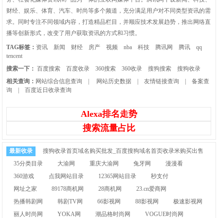
财经、娱乐、体育、汽车、时尚等多个频道，充分满足用户对不同类型资讯的需
求。同时专注不同领域内容，打造精品栏目，并顺应技术发展趋势，推出网络直
播等创新形式，改变了用户获取资讯的方式和习惯。
TAG标签：
资讯
新闻
财经
房产
视频
nba
科技
腾讯网
腾讯
qq
tencent
搜索一下：
百度搜索
百度收录
360搜索
360收录
搜狗搜索
搜狗收录
相关查询：
网站综合信息查询
|
网站历史数据
|
友情链接查询
|
备案查
询
|
百度近日收录查询
Alexa排名走势
搜索流量占比
最新收录
搜狗收录首页域名购买批发_百度搜狗域名首页收录米购买出售
35分类目录
大渝网
重庆大渝网
兔牙网
漫漫看
360游戏
点我网站目录
12365网站目录
秒支付
网址之家
89178商机网
28商机网
23.cn爱商网
热播韩剧网
韩剧TV网
66影视网
88影视网
极速影视网
丽人时尚网
YOKA网
潮品格时尚网
VOGUE时尚网