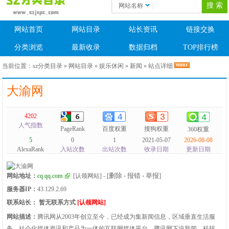
网站名称
网站首页
网站目录
站长资讯
链接交换
分类浏览
最新收录
数据归档
TOP排行榜
当前位置：
sz分类目录
»
网站目录
»
娱乐休闲
»
新闻
» 站点详细
大渝网
4202
人气指数
PageRank
百度权重
搜狗权重
360权重
5
0
1
2021-05-07
2026-08-08
AlexaRank
入站次数
出站次数
收录日期
更新日期
[删除 - 报错 - 举报]
网站地址：
cq.qq.com
[认领网站]
-
服务器IP：
43.129.2.69
联系站长：
暂无联系方式
[认领网站]
网站描述：
腾讯网从2003年创立至今，已经成为集新闻信息，区域垂直生活服
务、社会化媒体资讯和产品为一体的互联网媒体平台。腾讯网下设新闻、科技、