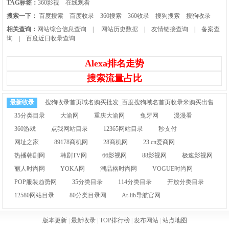
TAG标签：
360影视
在线观看
搜索一下：
百度搜索
百度收录
360搜索
360收录
搜狗搜索
搜狗收录
相关查询：
网站综合信息查询
|
网站历史数据
|
友情链接查询
|
备案查
询
|
百度近日收录查询
Alexa排名走势
搜索流量占比
最新收录
搜狗收录首页域名购买批发_百度搜狗域名首页收录米购买出售
35分类目录
大渝网
重庆大渝网
兔牙网
漫漫看
360游戏
点我网站目录
12365网站目录
秒支付
网址之家
89178商机网
28商机网
23.cn爱商网
热播韩剧网
韩剧TV网
66影视网
88影视网
极速影视网
丽人时尚网
YOKA网
潮品格时尚网
VOGUE时尚网
POP服装趋势网
35分类目录
114分类目录
开放分类目录
12580网站目录
80分类目录网
At-lib导航官网
版本更新
|
最新收录
|
TOP排行榜
|
发布网站
|
站点地图