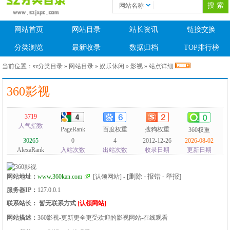
网站名称
网站首页
网站目录
站长资讯
链接交换
分类浏览
最新收录
数据归档
TOP排行榜
当前位置：
sz分类目录
»
网站目录
»
娱乐休闲
»
影视
» 站点详细
360影视
3719
人气指数
PageRank
百度权重
搜狗权重
360权重
30265
0
4
2012-12-26
2026-08-02
AlexaRank
入站次数
出站次数
收录日期
更新日期
[删除 - 报错 - 举报]
网站地址：
www.360kan.com
[认领网站]
-
服务器IP：
127.0.0.1
联系站长：
暂无联系方式
[认领网站]
网站描述：
360影视-更新更全更受欢迎的影视网站-在线观看