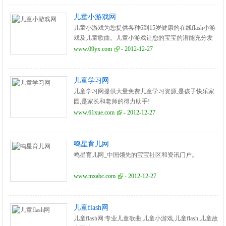
儿童小游戏网
儿童小游戏为您提供各种6到15岁健康的在线flash小游
戏及儿童歌曲。儿童小游戏让您的宝宝的潜能充分发
挥,众所周知,玩是孩子最自然的学习途径。
www.09yx.com
- 2012-12-27
儿童学习网
儿童学习网提供大量免费儿童学习资源,是孩子快乐家
园,是家长和老师的得力助手!
www.61xue.com
- 2012-12-27
鸣星育儿网
鸣星育儿网_中国领先的宝宝社区和资讯门户。
www.mxabc.com
- 2012-12-27
儿童flash网
儿童flash网:专业儿童歌曲,儿童小游戏,儿童flash,儿童故