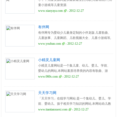
童小游戏等儿童资源.
www.xiaoyaya.com
- 2012-12-27
有伴网
有伴网专为婴幼少儿量身定制的小伴龙版:儿童歌曲、
儿童故事、儿童舞蹈、儿歌视频大全、儿童小游戏等,
是儿童心灵成长的启蒙教育平台,创造现代儿童美好生
www.youban.com
- 2012-12-27
活品质。
小精灵儿童网
小精灵儿童网站是一个集儿童、幼儿、婴儿、学前、
婴幼儿的网站,本网站素质培养类的内容有歌曲、游
戏、故事、谜语、舞蹈、动画片、图片;生活常识类的
www.060s.com
- 2012-12-27
内容有保健。
天天学习网
「天天学习」在线学习网站:是一个集幼儿、婴儿、学
前、婴幼儿、孩子相关学习知识的网站,本网站幼儿教
育类的内容有故事、简笔画、幼儿教学、早教知识、
www.tiantianxuexi.com
- 2012-12-27
图片素材。