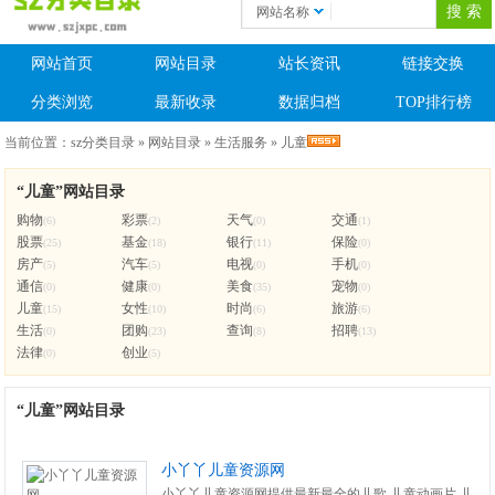
网站名称
网站首页
网站目录
站长资讯
链接交换
分类浏览
最新收录
数据归档
TOP排行榜
当前位置：
sz分类目录
»
网站目录
»
生活服务
»
儿童
“儿童”网站目录
购物
彩票
天气
交通
(6)
(2)
(0)
(1)
股票
基金
银行
保险
(25)
(18)
(11)
(0)
房产
汽车
电视
手机
(5)
(5)
(0)
(0)
通信
健康
美食
宠物
(0)
(0)
(35)
(0)
儿童
女性
时尚
旅游
(15)
(10)
(6)
(6)
生活
团购
查询
招聘
(0)
(23)
(8)
(13)
法律
创业
(0)
(5)
“儿童”网站目录
小丫丫儿童资源网
小丫丫儿童资源网提供最新最全的儿歌,儿童动画片,儿