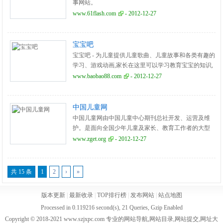
事网站。
www.61flash.com
- 2012-12-27
宝宝吧
宝宝吧 - 为儿童提供儿童歌曲、儿童故事和各类有趣的
学习、游戏动画,家长在这里可以学习教育宝宝的知识,
宝宝吧是所有宝宝和妈妈共同的家!
www.baobao88.com
- 2012-12-27
中国儿童网
中国儿童网由中国儿童中心期刊总社开发、运营及维
护。是面向全国少年儿童及家长、教育工作者的大型
门户网站。 中国儿童网坚持绿色、健康,坚决抵制低俗
www.zget.org
- 2012-12-27
不良信息。
共 15 条
1
2
›
»
版本更新
|
最新收录
|
TOP排行榜
|
发布网站
|
站点地图
Processed in 0.119216 second(s), 21 Queries, Gzip Enabled
Copyright © 2018-2021 www.szjxpc.com 专业的网站导航,网站目录,网站提交,网址大