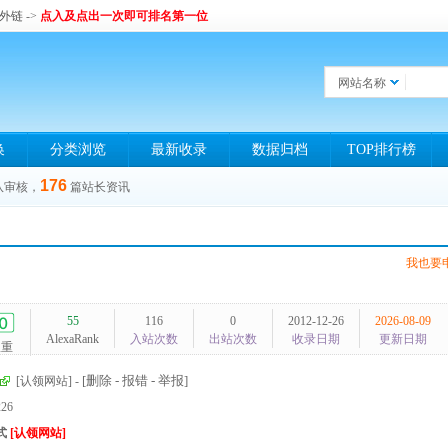
和外链
->
点入及点出一次即可排名第一位
网站名称
换
分类浏览
最新收录
数据归档
TOP排行榜
176
队审核，
篇站长资讯
我也要
55
116
0
2012-12-26
2026-08-09
AlexaRank
入站次数
出站次数
收录日期
更新日期
权重
[删除 - 报错 - 举报]
[认领网站]
-
226
式
[认领网站]