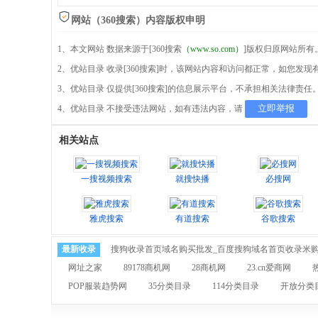
网站（360搜索）内容版权申明
1、本文网站 数据来源于[360搜索
（www.so.com）
]版权归原网站所有
2、优站目录 收录[360搜索]时，该网站内容和访问都正常，如您发
3、优站目录 仅提供[360搜索]的信息展示平台，不承担相关法律责任
立即举报
4、优站目录 不接受违法网站，如有违法内容，请
相关站点
一搜视频搜索
就搜快播
必搜网
雅虎搜索
有道搜索
谷歌搜索
最新收录
搜狗收录首页域名购买批发_百度搜狗域名首页收录米
网址之家
89178商机网
28商机网
23.cn爱商网
POP服装趋势网
35分类目录
114分类目录
开放分类