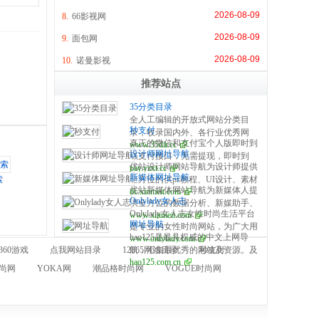
2026-08-09
8.
66影视网
2026-08-09
9.
面包网
2026-08-09
10.
诺曼影视
推荐站点
35分类目录
全人工编辑的开放式网站分类目
秒支付
录，收录国内外、各行业优秀网
真正的微信和支付宝个人版即时到
www.35dir.cc
站，旨在为用户提供网站分类目录
设计师网址导航
账支付接口，无需提现，即时到
检索、优秀网站参考、网站推广服
优站设计师网站导航为设计师提供
pay.yzxt.cc
账，100%资金安全，彩虹系统合
务。
新媒体网址导航
全方位的供ps教程、UI设计、素材
索
作服务商，无需手续费，无需人工
优站新媒体网站导航为新媒体人提
dc.xinmeit.com
下载、高清图库、配色方案、用户
操作，是个人收款的最佳解决方
Onlylady女人志
供全方位的数据分析、新媒助手、
体验、网页设计等全方位设计师网
案。
Onlylady女人志女性时尚生活平台
www.xinmeit.com
必备的工具资源、自媒体平台、运
站导航指引。每周更新及时，同时
网址导航
是专业的女性时尚网站，为广大用
营营销、学习创业等全方位新媒体
是优站网（YOUZHAN.CO）旗下
hao125是最具权威的中文上网导
www.onlylady.com
户提供专业的时尚潮流、美容方
网站导航指引。每周更新及时，同
最实用、最专业、最全面、最好用
360游戏
点我网站目录
12365网站目录
航，汇集最优秀的网站及资源。及
秒支付
法、流行趋势、服饰时装资讯，打
时是优站网（YOUZHAN.CO）旗
的设计师网址导航！
hao125.com.cn
时收录影视、音乐、小说、游戏等
造专业时尚、美容、生活、达人、
下最实用、最专业、最全面、最好
尚网
YOKA网
潮品格时尚网
VOGUE时尚网
分类的网址和内容，让您的网络生
互动平台。
用的新媒体网址导航！
活更简单精彩。上网，从hao125开
始。