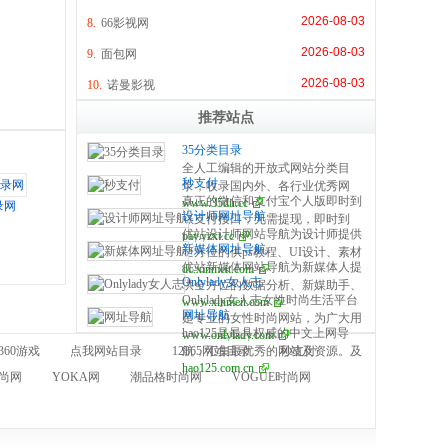
2026-08-03
8.
66影视网
2026-08-03
9.
面包网
2026-08-03
10.
诺曼影视
推荐站点
35分类目录
全人工编辑的开放式网站分类目
秒支付
录，收录国内外、各行业优秀网
真正的微信和支付宝个人版即时到
www.35dir.cc
站，旨在为用户提供网站分类目录
录网
设计师网址导航
账支付接口，无需提现，即时到
检索、优秀网站参考、网站推广服
优站设计师网站导航为设计师提供
pay.yzxt.cc
账，100%资金安全，彩虹系统合
务。
新媒体网址导航
全方位的供ps教程、UI设计、素材
作服务商，无需手续费，无需人工
优站新媒体网站导航为新媒体人提
dc.xinmeit.com
下载、高清图库、配色方案、用户
操作，是个人收款的最佳解决方
Onlylady女人志
供全方位的数据分析、新媒助手、
体验、网页设计等全方位设计师网
案。
Onlylady女人志女性时尚生活平台
www.xinmeit.com
必备的工具资源、自媒体平台、运
站导航指引。每周更新及时，同时
网址导航
是专业的女性时尚网站，为广大用
营营销、学习创业等全方位新媒体
是优站网（YOUZHAN.CO）旗下
hao125是最具权威的中文上网导
www.onlylady.com
户提供专业的时尚潮流、美容方
网站导航指引。每周更新及时，同
最实用、最专业、最全面、最好用
360游戏
点我网站目录
12365网站目录
航，汇集最优秀的网站及资源。及
秒支付
法、流行趋势、服饰时装资讯，打
时是优站网（YOUZHAN.CO）旗
的设计师网址导航！
hao125.com.cn
时收录影视、音乐、小说、游戏等
造专业时尚、美容、生活、达人、
下最实用、最专业、最全面、最好
尚网
YOKA网
潮品格时尚网
VOGUE时尚网
分类的网址和内容，让您的网络生
互动平台。
用的新媒体网址导航！
活更简单精彩。上网，从hao125开
始。