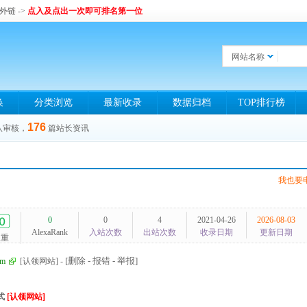
和外链
->
点入及点出一次即可排名第一位
网站名称
换
分类浏览
最新收录
数据归档
TOP排行榜
176
队审核，
篇站长资讯
我也要
0
0
4
2021-04-26
2026-08-03
AlexaRank
入站次数
出站次数
收录日期
更新日期
权重
[删除 - 报错 - 举报]
om
[认领网站]
-
式
[认领网站]