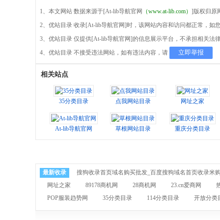
1、本文网站 数据来源于[At-lib导航官网
（www.at-lib.com）
]版权归原
2、优站目录 收录[At-lib导航官网]时，该网站内容和访问都正常
3、优站目录 仅提供[At-lib导航官网]的信息展示平台，不承担相关法
立即举报
4、优站目录 不接受违法网站，如有违法内容，请
相关站点
35分类目录
点我网站目录
网址之家
At-lib导航官网
草根网站目录
重庆分类目录
最新收录
搜狗收录首页域名购买批发_百度搜狗域名首页收录米
网址之家
89178商机网
28商机网
23.cn爱商网
POP服装趋势网
35分类目录
114分类目录
开放分类