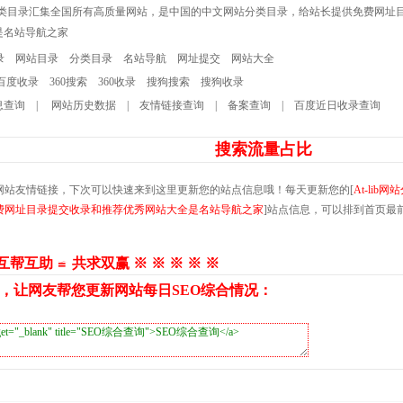
网站分类目录汇集全国所有高质量网站，是中国的中文网站分类目录，给站长提供免费网址
是名站导航之家
录
网站目录
分类目录
名站导航
网址提交
网站大全
百度收录
360搜索
360收录
搜狗搜索
搜狗收录
息查询
|
网站历史数据
|
友情链接查询
|
备案查询
|
百度近日收录查询
搜索流量占比
网站友情链接，下次可以快速来到这里更新您的站点信息哦！每天更新您的[
At-lib
费网址目录提交收录和推荐优秀网站大全是名站导航之家
]站点信息，可以排到首页最
 互帮互助 ≌ 共求双赢 ※ ※ ※ ※ ※
，让网友帮您更新网站每日SEO综合情况：