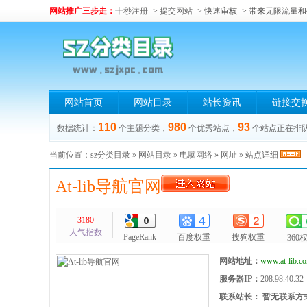
网站推广三步走：
十秒注册
->
提交网站
-> 快速审核 -> 带来无限流量
网站首页
网站目录
站长资讯
链接交
110
980
93
数据统计：
个主题分类，
个优秀站点，
个站点正在排
当前位置：
sz分类目录
»
网站目录
»
电脑网络
»
网址
» 站点详细
At-lib导航官网
3180
人气指数
PageRank
百度权重
搜狗权重
360
网站地址：
www.at-lib.c
服务器IP：
208.98.40.32
联系站长：
暂无联系方