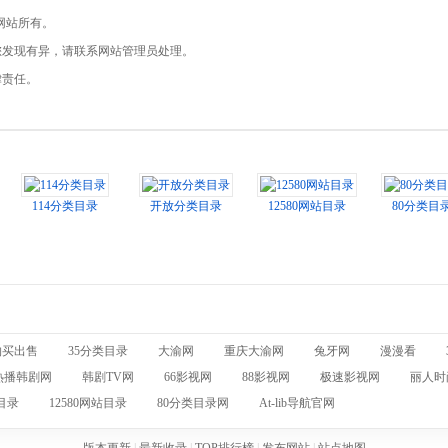
网站所有。
，如您发现有异，请联系网站管理员处理。
律责任。
114分类目录
开放分类目录
12580网站目录
80分类目
购买出售
35分类目录
大渝网
重庆大渝网
兔牙网
漫漫看
热播韩剧网
韩剧TV网
66影视网
88影视网
极速影视网
丽人时
目录
12580网站目录
80分类目录网
At-lib导航官网
版本更新
|
最新收录
|
TOP排行榜
|
发布网站
|
站点地图