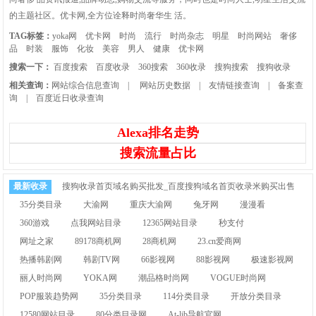
的主题社区。优卡网,全方位诠释时尚奢华生 活。
TAG标签：
yoka网
优卡网
时尚
流行
时尚杂志
明星
时尚网站
奢侈
品
时装
服饰
化妆
美容
男人
健康
优卡网
搜索一下：
百度搜索
百度收录
360搜索
360收录
搜狗搜索
搜狗收录
相关查询：
网站综合信息查询
|
网站历史数据
|
友情链接查询
|
备案查
询
|
百度近日收录查询
Alexa排名走势
搜索流量占比
最新收录
搜狗收录首页域名购买批发_百度搜狗域名首页收录米购买出售
35分类目录
大渝网
重庆大渝网
兔牙网
漫漫看
360游戏
点我网站目录
12365网站目录
秒支付
网址之家
89178商机网
28商机网
23.cn爱商网
热播韩剧网
韩剧TV网
66影视网
88影视网
极速影视网
丽人时尚网
YOKA网
潮品格时尚网
VOGUE时尚网
POP服装趋势网
35分类目录
114分类目录
开放分类目录
12580网站目录
80分类目录网
At-lib导航官网