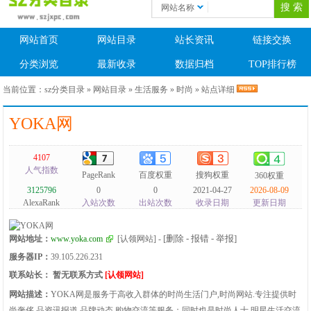
网站名称
网站首页
网站目录
站长资讯
链接交换
分类浏览
最新收录
数据归档
TOP排行榜
当前位置：
sz分类目录
»
网站目录
»
生活服务
»
时尚
» 站点详细
YOKA网
4107
人气指数
PageRank
百度权重
搜狗权重
360权重
3125796
0
0
2021-04-27
2026-08-09
AlexaRank
入站次数
出站次数
收录日期
更新日期
[删除 - 报错 - 举报]
网站地址：
www.yoka.com
[认领网站]
-
服务器IP：
39.105.226.231
联系站长：
暂无联系方式
[认领网站]
网站描述：
YOKA网是服务于高收入群体的时尚生活门户,时尚网站.专注提供时
尚奢侈 品资讯报道,品牌动态,购物交流等服务；同时也是时尚人士,明星生活交流