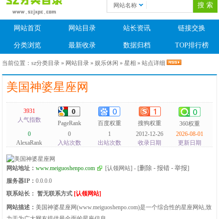
网站名称
网站首页
网站目录
站长资讯
链接交换
分类浏览
最新收录
数据归档
TOP排行榜
当前位置：
sz分类目录
»
网站目录
»
娱乐休闲
»
星相
» 站点详细
美国神婆星座网
3931
人气指数
PageRank
百度权重
搜狗权重
360权重
0
0
1
2012-12-26
2026-08-01
AlexaRank
入站次数
出站次数
收录日期
更新日期
[删除 - 报错 - 举报]
网站地址：
www.meiguoshenpo.com
[认领网站]
-
服务器IP：
0.0.0.0
联系站长：
暂无联系方式
[认领网站]
网站描述：
美国神婆星座网(www.meiguoshenpo.com)是一个综合性的星座网站,致
力于为广大网友提供最全面的星座信息。