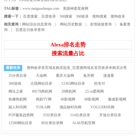
TAG标签：
www.meiguoshenpo.com
美国神婆星座网
搜索一下：
百度搜索
百度收录
360搜索
360收录
搜狗搜索
搜狗收录
相关查询：
网站综合信息查询
|
网站历史数据
|
友情链接查询
|
备案查
询
|
百度近日收录查询
Alexa排名走势
搜索流量占比
最新收录
搜狗收录首页域名购买批发_百度搜狗域名首页收录米购买出售
35分类目录
大渝网
重庆大渝网
兔牙网
漫漫看
360游戏
点我网站目录
12365网站目录
秒支付
网址之家
89178商机网
28商机网
23.cn爱商网
热播韩剧网
韩剧TV网
66影视网
88影视网
极速影视网
丽人时尚网
YOKA网
潮品格时尚网
VOGUE时尚网
POP服装趋势网
35分类目录
114分类目录
开放分类目录
12580网站目录
80分类目录网
At-lib导航官网