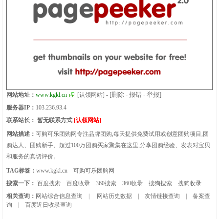
[删除 - 报错 - 举报]
网站地址：
www.kgkl.cn
[认领网站]
-
服务器IP：
103.236.93.4
联系站长：
暂无联系方式
[认领网站]
网站描述：
可购可乐团购网专注品牌团购,每天提供免费试用或创意团购项目,团
购达人、团购新手、超过100万团购买家聚集在这里,分享团购经验、发表对宝贝
和服务的真切评价。
TAG标签：
www.kgkl.cn
可购可乐团购网
搜索一下：
百度搜索
百度收录
360搜索
360收录
搜狗搜索
搜狗收录
相关查询：
网站综合信息查询
|
网站历史数据
|
友情链接查询
|
备案查
询
|
百度近日收录查询