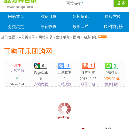
网站名称
网站首页
网站目录
站长资讯
链接交换
分类浏览
最新收录
数据归档
TOP排行榜
当前位置：
sz分类目录
»
网站目录
»
生活服务
»
团购
» 站点详细
可购可乐团购网
3478
人气指数
PageRank
百度权重
搜狗权重
360权重
0
0
0
2012-12-27
2026-08-06
AlexaRank
入站次数
出站次数
收录日期
更新日期