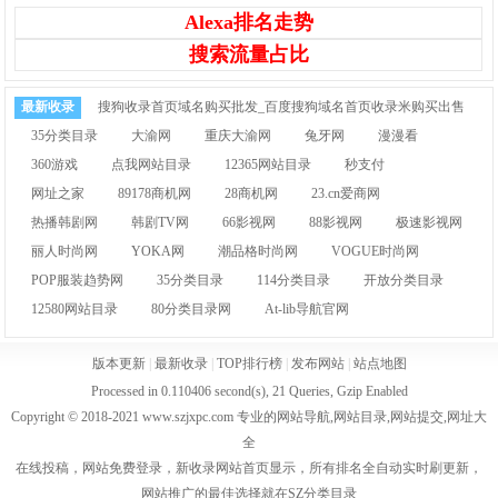
Alexa排名走势
搜索流量占比
最新收录
搜狗收录首页域名购买批发_百度搜狗域名首页收录米购买出售
35分类目录
大渝网
重庆大渝网
兔牙网
漫漫看
360游戏
点我网站目录
12365网站目录
秒支付
网址之家
89178商机网
28商机网
23.cn爱商网
热播韩剧网
韩剧TV网
66影视网
88影视网
极速影视网
丽人时尚网
YOKA网
潮品格时尚网
VOGUE时尚网
POP服装趋势网
35分类目录
114分类目录
开放分类目录
12580网站目录
80分类目录网
At-lib导航官网
版本更新
|
最新收录
|
TOP排行榜
|
发布网站
|
站点地图
Processed in 0.110406 second(s), 21 Queries, Gzip Enabled
Copyright © 2018-2021 www.szjxpc.com 专业的网站导航,网站目录,网站提交,网址大
全
在线投稿，网站免费登录，新收录网站首页显示，所有排名全自动实时刷更新，
网站推广的最佳选择就在SZ分类目录