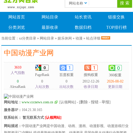
网站名称
网站首页
网站目录
站长资讯
链接交换
分类浏览
最新收录
数据归档
TOP排行榜
当前位置：
sz分类目录
»
网站目录
»
娱乐休闲
»
动漫
» 站点详细
中国动漫产业网
3610
人气指数
PageRank
百度权重
搜狗权重
360权重
0
0
0
2012-12-26
2026-08-02
AlexaRank
入站次数
出站次数
收录日期
更新日期
[删除 - 报错 - 举报]
网站地址：
www.cccnews.com.cn
[认领网站]
-
服务器IP：
104.21.30.165
联系站长：
暂无联系方式
[认领网站]
网站描述：
中国动漫产业网是中国动漫、动画、漫画、动漫影视、动漫游戏行业
新闻资讯门户网站,提供最新的动漫新闻、动漫资讯,是国内最大动漫行业新闻资