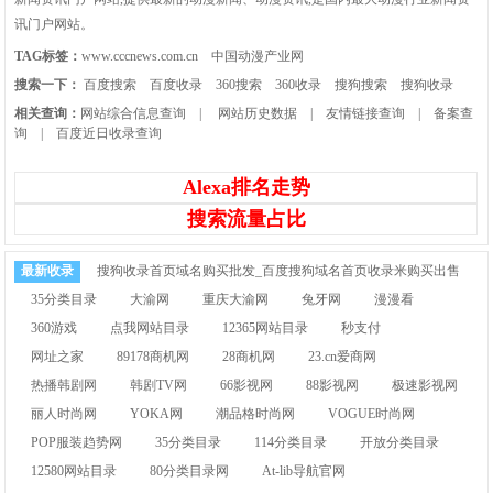
讯门户网站。
TAG标签：
www.cccnews.com.cn
中国动漫产业网
搜索一下：
百度搜索
百度收录
360搜索
360收录
搜狗搜索
搜狗收录
相关查询：
网站综合信息查询
|
网站历史数据
|
友情链接查询
|
备案查
询
|
百度近日收录查询
Alexa排名走势
搜索流量占比
最新收录
搜狗收录首页域名购买批发_百度搜狗域名首页收录米购买出售
35分类目录
大渝网
重庆大渝网
兔牙网
漫漫看
360游戏
点我网站目录
12365网站目录
秒支付
网址之家
89178商机网
28商机网
23.cn爱商网
热播韩剧网
韩剧TV网
66影视网
88影视网
极速影视网
丽人时尚网
YOKA网
潮品格时尚网
VOGUE时尚网
POP服装趋势网
35分类目录
114分类目录
开放分类目录
12580网站目录
80分类目录网
At-lib导航官网