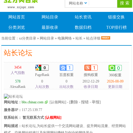
网站名称
网站首页
网站目录
站长资讯
链接交换
分类浏览
最新收录
数据归档
TOP排行榜
当前位置：
sz分类目录
»
网站目录
»
电脑网络
»
站长
» 站点详细
站长论坛
3454
人气指数
PageRank
百度权重
搜狗权重
360权重
578
0
0
2012-12-29
2026-08-09
AlexaRank
入站次数
出站次数
收录日期
更新日期
[删除 - 报错 - 举报]
网站地址：
bbs.chinaz.com
[认领网站]
-
服务器IP：
117.25.139.77
联系站长：
暂无联系方式
[认领网站]
网站描述：
站长论坛,为站长提供一个交流网站建设、提升网站流量、经营网站
模式、交换网站链接以及利用网站赚钱与创业的网络平台。