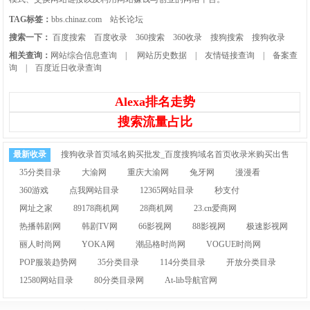
TAG标签：
bbs.chinaz.com
站长论坛
搜索一下：
百度搜索
百度收录
360搜索
360收录
搜狗搜索
搜狗收录
相关查询：
网站综合信息查询
|
网站历史数据
|
友情链接查询
|
备案查
询
|
百度近日收录查询
Alexa排名走势
搜索流量占比
最新收录
搜狗收录首页域名购买批发_百度搜狗域名首页收录米购买出售
35分类目录
大渝网
重庆大渝网
兔牙网
漫漫看
360游戏
点我网站目录
12365网站目录
秒支付
网址之家
89178商机网
28商机网
23.cn爱商网
热播韩剧网
韩剧TV网
66影视网
88影视网
极速影视网
丽人时尚网
YOKA网
潮品格时尚网
VOGUE时尚网
POP服装趋势网
35分类目录
114分类目录
开放分类目录
12580网站目录
80分类目录网
At-lib导航官网