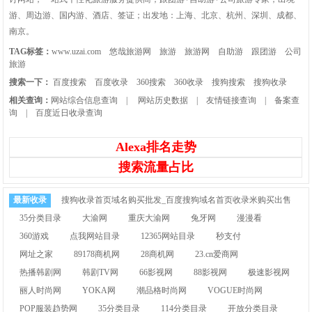
游、周边游、国内游、酒店、签证；出发地：上海、北京、杭州、深圳、成都、
南京。
TAG标签：
www.uzai.com
悠哉旅游网
旅游
旅游网
自助游
跟团游
公司
旅游
搜索一下：
百度搜索
百度收录
360搜索
360收录
搜狗搜索
搜狗收录
相关查询：
网站综合信息查询
|
网站历史数据
|
友情链接查询
|
备案查
询
|
百度近日收录查询
Alexa排名走势
搜索流量占比
最新收录
搜狗收录首页域名购买批发_百度搜狗域名首页收录米购买出售
35分类目录
大渝网
重庆大渝网
兔牙网
漫漫看
360游戏
点我网站目录
12365网站目录
秒支付
网址之家
89178商机网
28商机网
23.cn爱商网
热播韩剧网
韩剧TV网
66影视网
88影视网
极速影视网
丽人时尚网
YOKA网
潮品格时尚网
VOGUE时尚网
POP服装趋势网
35分类目录
114分类目录
开放分类目录