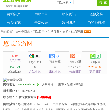
网站名称
网站首页
网站目录
站长资讯
链接交换
分类浏览
最新收录
数据归档
TOP排行榜
当前位置：
sz分类目录
»
网站目录
»
生活服务
»
旅游
» 站点详细
悠哉旅游网
3386
人气指数
PageRank
百度权重
搜狗权重
360权重
1520199
0
0
2012-12-26
2026-08-06
AlexaRank
入站次数
出站次数
收录日期
更新日期
[删除 - 报错 - 举报]
网站地址：
www.uzai.com
[认领网站]
-
服务器IP：
8.146.248.203
联系站长：
暂无联系方式
[认领网站]
网站描述：
悠哉旅游网（Uzai.com）－中国最专业、全面的旅游线路和自助游预
订网站，一站式个性化旅游服务提供商；跟团游+自助游+公司旅游专家；出境