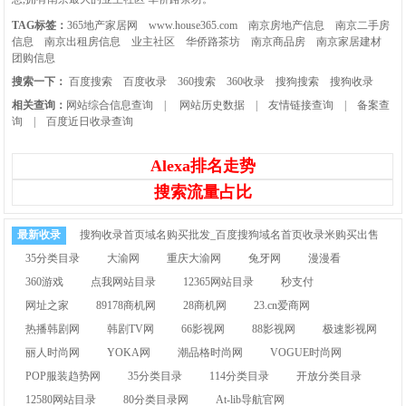
TAG标签：
365地产家居网
www.house365.com
南京房地产信息
南京二手房
信息
南京出租房信息
业主社区
华侨路茶坊
南京商品房
南京家居建材
团购信息
搜索一下：
百度搜索
百度收录
360搜索
360收录
搜狗搜索
搜狗收录
相关查询：
网站综合信息查询
|
网站历史数据
|
友情链接查询
|
备案查
询
|
百度近日收录查询
Alexa排名走势
搜索流量占比
最新收录
搜狗收录首页域名购买批发_百度搜狗域名首页收录米购买出售
35分类目录
大渝网
重庆大渝网
兔牙网
漫漫看
360游戏
点我网站目录
12365网站目录
秒支付
网址之家
89178商机网
28商机网
23.cn爱商网
热播韩剧网
韩剧TV网
66影视网
88影视网
极速影视网
丽人时尚网
YOKA网
潮品格时尚网
VOGUE时尚网
POP服装趋势网
35分类目录
114分类目录
开放分类目录
12580网站目录
80分类目录网
At-lib导航官网