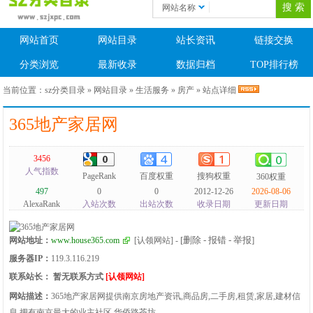
网站名称
网站首页
网站目录
站长资讯
链接交换
分类浏览
最新收录
数据归档
TOP排行榜
当前位置：
sz分类目录
»
网站目录
»
生活服务
»
房产
» 站点详细
365地产家居网
3456
人气指数
PageRank
百度权重
搜狗权重
360权重
497
0
0
2012-12-26
2026-08-06
AlexaRank
入站次数
出站次数
收录日期
更新日期
[删除 - 报错 - 举报]
网站地址：
www.house365.com
[认领网站]
-
服务器IP：
119.3.116.219
联系站长：
暂无联系方式
[认领网站]
网站描述：
365地产家居网提供南京房地产资讯,商品房,二手房,租赁,家居,建材信
息,拥有南京最大的业主社区 华侨路茶坊。