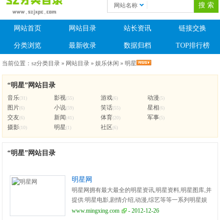
网站名称
网站首页
网站目录
站长资讯
链接交换
分类浏览
最新收录
数据归档
TOP排行榜
当前位置：
sz分类目录
»
网站目录
»
娱乐休闲
»
明星
“明星”网站目录
音乐
影视
游戏
动漫
(31)
(55)
(6)
(5)
图片
小说
笑话
星相
(6)
(59)
(55)
(6)
交友
新闻
体育
军事
(6)
(41)
(20)
(5)
摄影
明星
社区
(10)
(1)
(6)
“明星”网站目录
明星网
明星网拥有最大最全的明星资讯,明星资料,明星图库,并
提供:明星电影,剧情介绍,动漫,综艺等等一系列明星娱
乐相关内容。
www.mingxing.com
- 2012-12-26