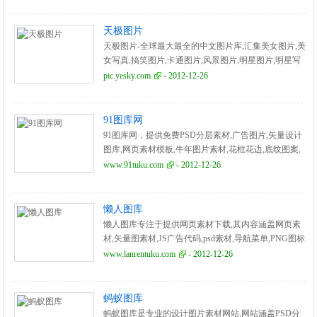
天极图片
天极图片-全球最大最全的中文图片库,汇集美女图片,美
女写真,搞笑图片,卡通图片,风景图片,明星图片,明星写
真,桌面图片,时尚家居,时尚服饰综合性的图片站点,每
pic.yesky.com
- 2012-12-26
天实时更新
91图库网
91图库网，提供免费PSD分层素材,广告图片,矢量设计
图库,网页素材模板,牛年图片素材,花框花边,底纹图案,
图片,婚纱影楼模板,画册设计,VI资源图库,包装设计,UI
www.91tuku.com
- 2012-12-26
素材,flash模板,网页图标,画册欣赏,商标鉴赏,标志素
材,CI设计素材,平面素材,创意设计,影视动态素材,贺卡
图片,海报设计,展版素材,创意商品,设计书籍。
懒人图库
懒人图库专注于提供网页素材下载,其内容涵盖网页素
材,矢量图素材,JS广告代码,psd素材,导航菜单,PNG图标
等,让任何一个网页设计师都能轻松找到自己想要的素
www.lanrentuku.com
- 2012-12-26
材!
蚂蚁图库
蚂蚁图库是专业的设计图片素材网站,网站涵盖PSD分