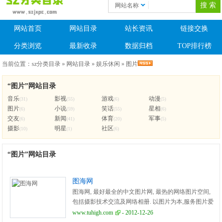
网站名称
网站首页
网站目录
站长资讯
链接交换
分类浏览
最新收录
数据归档
TOP排行榜
当前位置：
sz分类目录
»
网站目录
»
娱乐休闲
»
图片
“图片”网站目录
音乐
影视
游戏
动漫
(31)
(55)
(6)
(5)
图片
小说
笑话
星相
(6)
(59)
(55)
(6)
交友
新闻
体育
军事
(6)
(41)
(20)
(5)
摄影
明星
社区
(10)
(1)
(6)
“图片”网站目录
图海网
图海网, 最好最全的中文图片网, 最热的网络图片空间,
包括摄影技术交流及网络相册. 以图片为本,服务图片爱
好者,推动图片的传播和分享.
www.tuhigh.com
- 2012-12-26