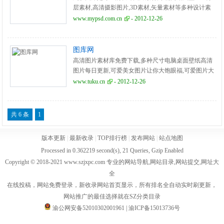
层素材,高清摄影图片,3D素材,矢量素材等多种设计素
材。蚂蚁图库-千万级图片素材共享平台,为设计师提供
www.mypsd.com.cn
- 2012-12-26
设计素材下载。
图库网
高清图片素材库免费下载,多种尺寸电脑桌面壁纸高清
图片每日更新,可爱美女图片让你大饱眼福,可爱图片大
全,图片网,图片库,中国素材网,所有人都可以秒记的网
www.tuku.cn
- 2012-12-26
址:TUKU.CN
共 6 条
1
版本更新
|
最新收录
|
TOP排行榜
|
发布网站
|
站点地图
Processed in 0.362219 second(s), 21 Queries, Gzip Enabled
Copyright © 2018-2021 www.szjxpc.com 专业的网站导航,网站目录,网站提交,网址大
全
在线投稿，网站免费登录，新收录网站首页显示，所有排名全自动实时刷更新，
网站推广的最佳选择就在SZ分类目录
渝公网安备52010302001961
|
渝ICP备15013736号