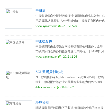
中摄影
中摄影提供商业摄影活动,商业摄影活动策划,模特约拍,
产品摄影,人体摄影,人体模特约拍.中摄影拥有国内外优
秀的模特资源为摄影师提供优质的摄影服务.
www.symoter.com
- 2012-12-26
中国摄影网
中国摄影网由金华光影网络科技有限公司主办，金华
市摄影家协会协办的摄影专业门户网站。于2000年6月
开通，致力于向摄影爱好者、专业摄影工作者及摄影
www.cnphotos.net
- 2012-12-26
行业用户提供全面而可靠的信息和服务。其中包括：
网上购物、二手器材买卖、企业产品网上在线推广；
提供尼康、佳能、美能达、索尼、富士、柯达、松下
ZOL数码摄影论坛
等全球知名摄影摄像器材的试用报告、器材点评、器
ZOL数码摄影论坛(dcbbs.zol.com.cn)是数码相机、数码
材测评、外观展示、器材报价、中文使用说明书下载
摄影、数码配件等行业内最具专业影响力的Web2.0互
以及新产品的最新上市动态。以及摄影教室、个人影
动论坛。数码摄影论坛以器材交流、技巧分享、外拍
dcbbs.zol.com.cn
- 2012-12-26
展、网上影展、摄影导游、图片代理、摄影论坛、组
活动等内容。
织外拍活动、 网上个人相册、摄影商城。
环球摄影
环球摄影是环球网旗下的频道,每日精选全球的杰出摄