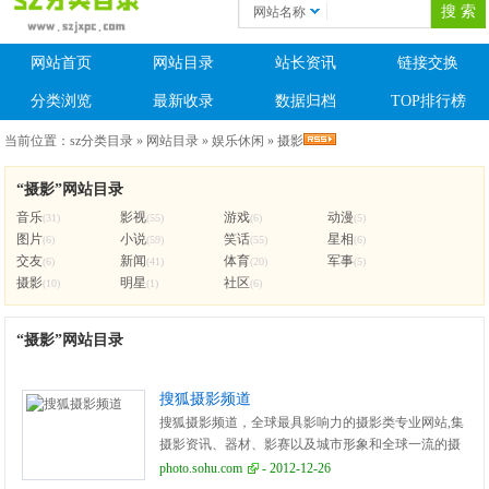
网站名称
网站首页
网站目录
站长资讯
链接交换
分类浏览
最新收录
数据归档
TOP排行榜
当前位置：
sz分类目录
»
网站目录
»
娱乐休闲
»
摄影
“摄影”网站目录
音乐
影视
游戏
动漫
(31)
(55)
(6)
(5)
图片
小说
笑话
星相
(6)
(59)
(55)
(6)
交友
新闻
体育
军事
(6)
(41)
(20)
(5)
摄影
明星
社区
(10)
(1)
(6)
“摄影”网站目录
搜狐摄影频道
搜狐摄影频道，全球最具影响力的摄影类专业网站,集
摄影资讯、器材、影赛以及城市形象和全球一流的摄
影大师于此。
photo.sohu.com
- 2012-12-26