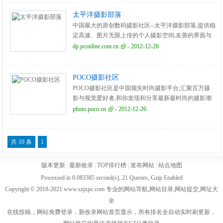
太平洋摄影部落
中国最大的原创数码摄影社区--太平洋摄影部落,提供稳
定高速、图片无限上传的个人摄影空间,友善的界面与
强大的功能,为用户提供良好的使用体验。
dp.pconline.com.cn
- 2012-12-26
POCO摄影社区
POCO摄影社区是中国领先时尚摄影平台,汇聚百万摄
影与视觉爱好者,和你发现和分享最新最时尚的摄影潮
流
photo.poco.cn
- 2012-12-26
共 10 条
1
版本更新
|
最新收录
|
TOP排行榜
|
发布网站
|
站点地图
Processed in 0.083385 second(s), 21 Queries, Gzip Enabled
Copyright © 2018-2021 www.szjxpc.com 专业的网站导航,网站目录,网站提交,网址大
全
在线投稿，网站免费登录，新收录网站首页显示，所有排名全自动实时刷更新，