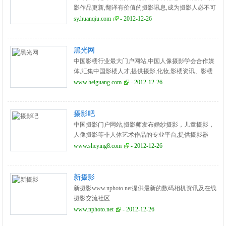
影作品更新,翻译有价值的摄影讯息,成为摄影人必不可
少的信息来源之一。
sy.huanqiu.com
- 2012-12-26
黑光网
中国影楼行业最大门户网站,中国人像摄影学会合作媒
体,汇集中国影楼人才,提供摄影,化妆,影楼资讯、影楼
摄影作品，摄影教程，摄影器材，化妆教程，影楼化
www.heiguang.com
- 2012-12-26
妆造型。
摄影吧
中国摄影门户网站,摄影师发布婚纱摄影，儿童摄影，
人像摄影等非人体艺术作品的专业平台,提供摄影器
材、摄影大赛、摄影模特等资讯
www.sheying8.com
- 2012-12-26
新摄影
新摄影www.nphoto.net提供最新的数码相机资讯及在线
摄影交流社区
www.nphoto.net
- 2012-12-26