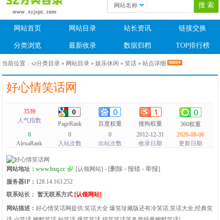
网站名称
网站首页
网站目录
站长资讯
链接交换
分类浏览
最新收录
数据归档
TOP排行榜
当前位置：
sz分类目录
»
网站目录
»
娱乐休闲
»
笑话
» 站点详细
好心情笑话网
3539
人气指数
PageRank
百度权重
搜狗权重
360权重
0
0
0
2012-12-31
2026-08-06
AlexaRank
入站次数
出站次数
收录日期
更新日期
[删除 - 报错 - 举报]
网站地址：
www.hxq.cc
[认领网站]
-
服务器IP：
128.14.163.252
联系站长：
暂无联系方式
[认领网站]
网站描述：
好心情笑话网提供:笑话大全 爆笑珍藏版还有冷笑话,笑话大全,经典笑
话,小笑话,幽默笑话,短笑话,爆笑笑话,搞笑笑话等各类经典幽默笑话!