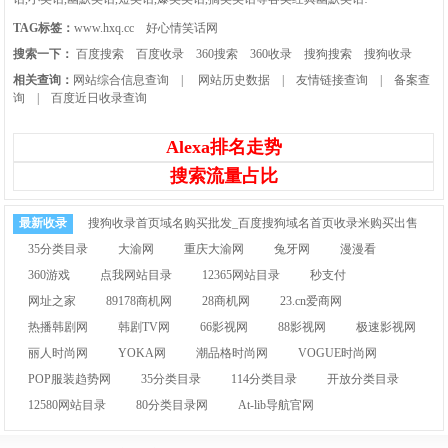
TAG标签：
www.hxq.cc
好心情笑话网
搜索一下：
百度搜索
百度收录
360搜索
360收录
搜狗搜索
搜狗收录
相关查询：
网站综合信息查询
|
网站历史数据
|
友情链接查询
|
备案查
询
|
百度近日收录查询
Alexa排名走势
搜索流量占比
最新收录
搜狗收录首页域名购买批发_百度搜狗域名首页收录米购买出售
35分类目录
大渝网
重庆大渝网
兔牙网
漫漫看
360游戏
点我网站目录
12365网站目录
秒支付
网址之家
89178商机网
28商机网
23.cn爱商网
热播韩剧网
韩剧TV网
66影视网
88影视网
极速影视网
丽人时尚网
YOKA网
潮品格时尚网
VOGUE时尚网
POP服装趋势网
35分类目录
114分类目录
开放分类目录
12580网站目录
80分类目录网
At-lib导航官网