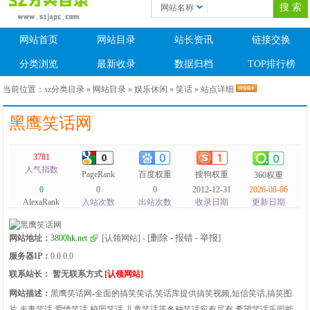
网站名称
网站首页
网站目录
站长资讯
链接交换
分类浏览
最新收录
数据归档
TOP排行榜
当前位置：
sz分类目录
»
网站目录
»
娱乐休闲
»
笑话
» 站点详细
黑鹰笑话网
3781
人气指数
PageRank
百度权重
搜狗权重
360权重
0
0
0
2012-12-31
2026-08-06
AlexaRank
入站次数
出站次数
收录日期
更新日期
[删除 - 报错 - 举报]
网站地址：
3800hk.net
[认领网站]
-
服务器IP：
0.0.0.0
联系站长：
暂无联系方式
[认领网站]
网站描述：
黑鹰笑话网-全面的搞笑笑话,笑话库提供搞笑视频,短信笑话,搞笑图
片,夫妻笑话,爱情笑话,校园笑话,儿童笑话等各种笑话应有尽有,希望笑话乐园能