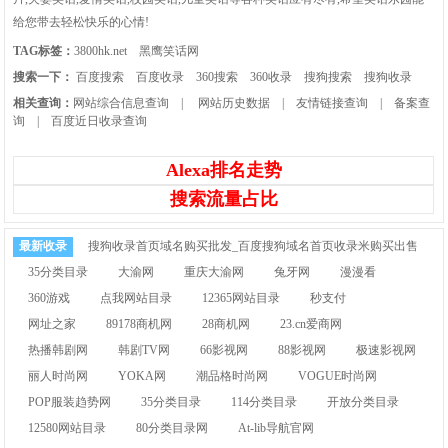
给您带去轻松快乐的心情!
TAG标签：
3800hk.net
黑鹰笑话网
搜索一下：
百度搜索
百度收录
360搜索
360收录
搜狗搜索
搜狗收录
相关查询：
网站综合信息查询
|
网站历史数据
|
友情链接查询
|
备案查
询
|
百度近日收录查询
Alexa排名走势
搜索流量占比
最新收录
搜狗收录首页域名购买批发_百度搜狗域名首页收录米购买出售
35分类目录
大渝网
重庆大渝网
兔牙网
漫漫看
360游戏
点我网站目录
12365网站目录
秒支付
网址之家
89178商机网
28商机网
23.cn爱商网
热播韩剧网
韩剧TV网
66影视网
88影视网
极速影视网
丽人时尚网
YOKA网
潮品格时尚网
VOGUE时尚网
POP服装趋势网
35分类目录
114分类目录
开放分类目录
12580网站目录
80分类目录网
At-lib导航官网