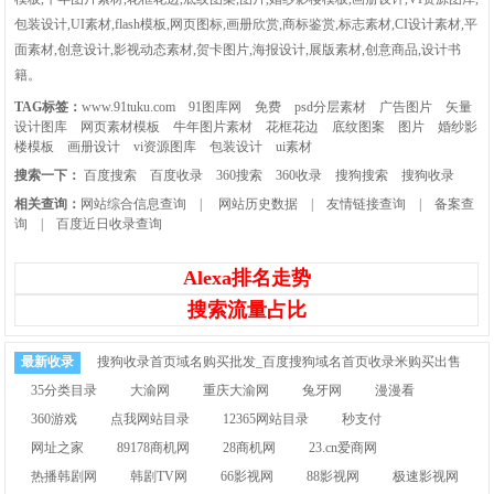
包装设计,UI素材,flash模板,网页图标,画册欣赏,商标鉴赏,标志素材,CI设计素材,平
面素材,创意设计,影视动态素材,贺卡图片,海报设计,展版素材,创意商品,设计书
籍。
TAG标签：
www.91tuku.com
91图库网
免费
psd分层素材
广告图片
矢量
设计图库
网页素材模板
牛年图片素材
花框花边
底纹图案
图片
婚纱影
楼模板
画册设计
vi资源图库
包装设计
ui素材
搜索一下：
百度搜索
百度收录
360搜索
360收录
搜狗搜索
搜狗收录
相关查询：
网站综合信息查询
|
网站历史数据
|
友情链接查询
|
备案查
询
|
百度近日收录查询
Alexa排名走势
搜索流量占比
最新收录
搜狗收录首页域名购买批发_百度搜狗域名首页收录米购买出售
35分类目录
大渝网
重庆大渝网
兔牙网
漫漫看
360游戏
点我网站目录
12365网站目录
秒支付
网址之家
89178商机网
28商机网
23.cn爱商网
热播韩剧网
韩剧TV网
66影视网
88影视网
极速影视网