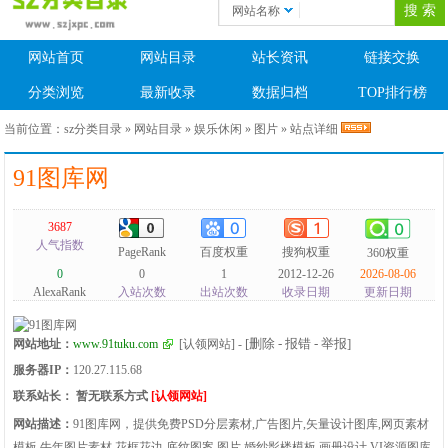
网站名称
网站首页
网站目录
站长资讯
链接交换
分类浏览
最新收录
数据归档
TOP排行榜
当前位置：
sz分类目录
»
网站目录
»
娱乐休闲
»
图片
» 站点详细
91图库网
3687
人气指数
PageRank
百度权重
搜狗权重
360权重
0
0
1
2012-12-26
2026-08-06
AlexaRank
入站次数
出站次数
收录日期
更新日期
[删除 - 报错 - 举报]
网站地址：
www.91tuku.com
[认领网站]
-
服务器IP：
120.27.115.68
联系站长：
暂无联系方式
[认领网站]
网站描述：
91图库网，提供免费PSD分层素材,广告图片,矢量设计图库,网页素材
模板,牛年图片素材,花框花边,底纹图案,图片,婚纱影楼模板,画册设计,VI资源图库,