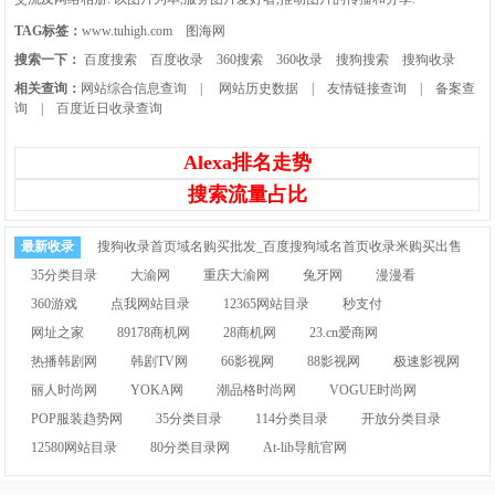
TAG标签：
www.tuhigh.com
图海网
搜索一下：
百度搜索
百度收录
360搜索
360收录
搜狗搜索
搜狗收录
相关查询：
网站综合信息查询
|
网站历史数据
|
友情链接查询
|
备案查
询
|
百度近日收录查询
Alexa排名走势
搜索流量占比
最新收录
搜狗收录首页域名购买批发_百度搜狗域名首页收录米购买出售
35分类目录
大渝网
重庆大渝网
兔牙网
漫漫看
360游戏
点我网站目录
12365网站目录
秒支付
网址之家
89178商机网
28商机网
23.cn爱商网
热播韩剧网
韩剧TV网
66影视网
88影视网
极速影视网
丽人时尚网
YOKA网
潮品格时尚网
VOGUE时尚网
POP服装趋势网
35分类目录
114分类目录
开放分类目录
12580网站目录
80分类目录网
At-lib导航官网