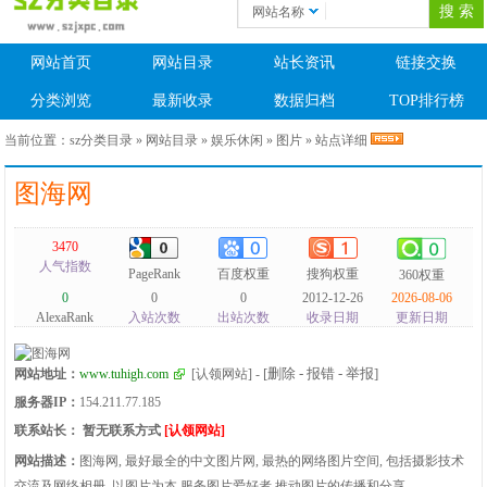
网站名称
网站首页
网站目录
站长资讯
链接交换
分类浏览
最新收录
数据归档
TOP排行榜
当前位置：
sz分类目录
»
网站目录
»
娱乐休闲
»
图片
» 站点详细
图海网
3470
人气指数
PageRank
百度权重
搜狗权重
360权重
0
0
0
2012-12-26
2026-08-06
AlexaRank
入站次数
出站次数
收录日期
更新日期
[删除 - 报错 - 举报]
网站地址：
www.tuhigh.com
[认领网站]
-
服务器IP：
154.211.77.185
联系站长：
暂无联系方式
[认领网站]
网站描述：
图海网, 最好最全的中文图片网, 最热的网络图片空间, 包括摄影技术
交流及网络相册. 以图片为本,服务图片爱好者,推动图片的传播和分享.